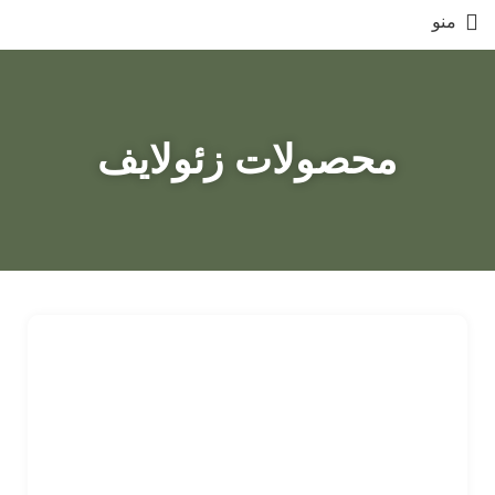
منو
محصولات زئولایف