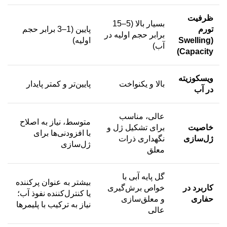
ظرفیت
بسیار بالا (5–15
تورم
پایین (1–3 برابر حجم
برابر حجم اولیه در
(Swelling
اولیه)
آب)
Capacity)
ویسکوزیته
بالا و یکنواخت
پایین‌تر و کمتر پایدار
در آب
عالی، مناسب
متوسط، نیاز به اصلاح
خاصیت
برای تشکیل ژل و
با افزودنی‌ها برای
ژل‌سازی
نگهداری ذرات
ژل‌سازی
معلق
گل پایه آبی با
بیشتر به عنوان پرکننده
کاربرد در
خواص برش‌گیری
یا کنترل‌کننده نفوذ آب؛
حفاری
و معلق‌سازی
نیاز به ترکیب با پلیمرها
عالی