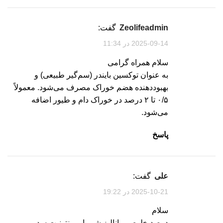
zeolifeadmin
گفت:
2025-09-14 در 11:34
سلام همراه گرامی
به عنوان توکسین بایندر (سم‌گیر طبیعی) و
بهبوددهنده هضم خوراک مصرف می‌شود. معمولاً
۰/۵ تا ۲ درصد در خوراک دام و طیور اضافه
می‌شود.
پاسخ
علی
گفت:
2025-10-21 در 19:22
سلام
درصد خلوص و انالیز شیمیایی بنتونیت سدیمی رو