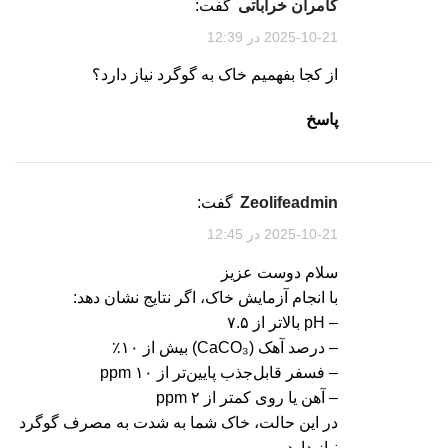
کامران خراباتی
گفت:
2025-10-21 در 12:39
از کجا بفهمیم خاک به گوگرد نیاز دارد؟
پاسخ
zeolifeadmin
گفت:
2025-10-21 در 12:45
سلام دوست عزیز
با انجام آزمایش خاک، اگر نتایج نشان دهد:
– pH بالاتر از ۷.۵
– درصد آهک (CaCO₃) بیش از ۱۰٪
– فسفر قابل‌جذب پایین‌تر از ۱۰ ppm
– آهن یا روی کمتر از ۲ ppm
در این حالت، خاک شما به شدت به مصرف گوگرد
نیاز دارد.