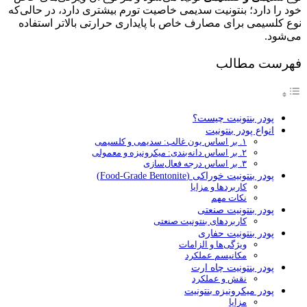
خود را دارد؛ بنتونیت سدیمی خاصیت تورم بیشتری دارد، در حالی‌که
نوع کلسیمی برای مصارف خاص با پایداری حرارتی بالاتر استفاده
می‌شود.
فهرست مطالب
پودر بنتونیت چیست؟
انواع پودر بنتونیت
۱. بر اساس یون غالب: سدیمی و کلسیمی
۲. بر اساس دانه‌بندی: میکرونیزه و معمولی
۳. بر اساس درجه فعال‌سازی
پودر بنتونیت خوراکی (Food-Grade Bentonite)
کاربردها و مزایا
نکات مهم
پودر بنتونیت صنعتی
کاربردهای بنتونیت صنعتی
پودر بنتونیت حفاری
ویژگی‌ها و الزامات
مکانیسم عملکرد
پودر بنتونیت چاه ارت
نقش و عملکرد
پودر میکرونیزه بنتونیت
مزایا