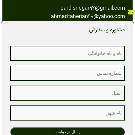
pardisnegar92@gmail.com
ahmadtaherian40@yahoo.com
مشاوره و سفارش
Name
Phone
Email
City