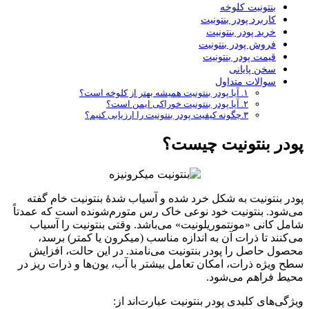
بنتونیت کلوخه
کاربرد پودر بنتونیت
خرید پودر بنتونیت
فروش پودر بنتونیت
قیمت پودر بنتونیت
سخن پایانی
سوالات متداول
۱. آیا پودر بنتونیت همیشه بهتر از کلوخه است؟
۲. آیا پودر بنتونیت خوراکی ایمن است؟
۳.چگونه کیفیت پودر بنتونیت را ارزیابی کنیم؟
پودر بنتونیت چیست؟
پودر بنتونیت به شکل خرد شده و آسیاب شدهٔ بنتونیت خام گفته
می‌شود. بنتونیت خود نوعی خاک رس متورم‌شونده است که عمدتاً
شامل کانی «مونتموریلونیت» می‌باشد. وقتی بنتونیت را آسیاب
می‌کنند تا ذرات آن به اندازه مناسب (میکرون یا کمتر) برسد،
محصول حاصل را پودر بنتونیت می‌نامند. در این حالت، افزایش
سطح ویژه ذرات، امکان تعامل بیشتر با آب، یون‌ها و ذرات ریز در
محیط فراهم می‌شود.
ویژگی‌های کلیدی پودر بنتونیت عبارت‌اند از: