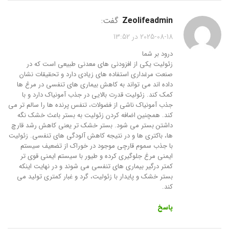
zeolifeadmin
گفت:
2025-08-18 در 13:52
درود بر شما
زئولیت یکی از افزودنی های معدنی طبیعی است که در
صنعت مرغداری استفاده های زیادی دارد و تحقیقات نشان
داده اند می تواند به کاهش بیماری های تنفسی در مرغ ها
کمک کند. زئولیت قدرت بالایی در جذب آمونیاک دارد و با
جذب آمونیاک ناشی از فضولات، تنفس پرنده ها را سالم تر می
کند. همچنین اضافه کردن زئولیت به بستر باعث خشک نگه
داشتن بستر می شود. بستر خشک تر یعنی کاهش رشد قارچ
ها، باکتری ها و در نتیجه کاهش آلودگی های تنفسی. زئولیت
با جذب سموم قارچی موجود در خوراک از تضعیف سیستم
ایمنی مرغ جلوگیری کرده و طیور با سیستم ایمنی قوی تر
کمتر درگیر بیماری های تنفسی می شوند و در نهایت اینکه
بستر خشک و پایدار با زئولیت، گرد و غبار کمتری تولید می
کند.
پاسخ