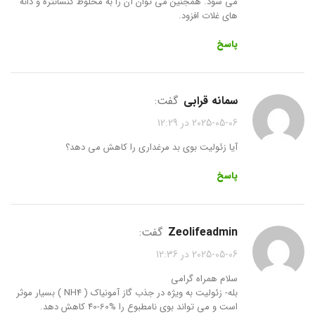
می شود. همجنین می توان آن را به مخلوط کنسانتره و دانه
های غلات افزود.
پاسخ
سمانه قرابی
گفت:
2025-05-06 در 12:29
آیا زئولیت بوی بد مرغداری را کاهش می دهد؟
پاسخ
zeolifeadmin
گفت:
2025-05-06 در 12:36
سلام همراه گرامی
بله- زئولیت به ویژه در جذب گاز آمونیاک ( NH4 ) بسیار موثر
است و می تواند بوی نامطبوع را %60-40 کاهش دهد.