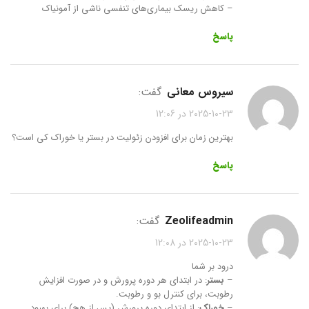
– کاهش ریسک بیماری‌های تنفسی ناشی از آمونیاک
پاسخ
سیروس معانی
گفت:
2025-10-23 در 12:06
بهترین زمان برای افزودن زئولیت در بستر یا خوراک کی است؟
پاسخ
zeolifeadmin
گفت:
2025-10-23 در 12:08
درود بر شما
–
بستر
: در ابتدای هر دوره پرورش و در صورت افزایش
رطوبت، برای کنترل بو و رطوبت.
–
خوراک
: از ابتدای دوره پرورش (پس از هچ) برای بهبود