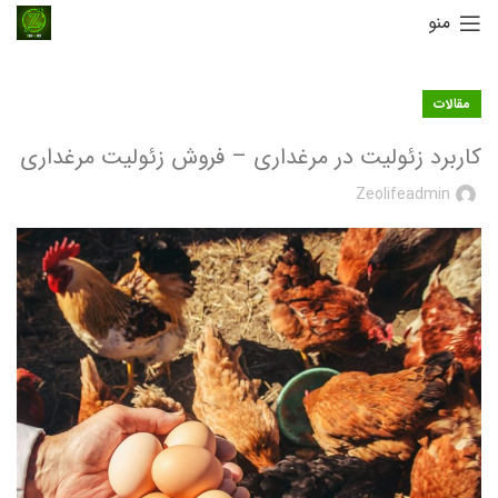
منو
مقالات
کاربرد زئولیت در مرغداری – فروش زئولیت مرغداری
Zeolifeadmin