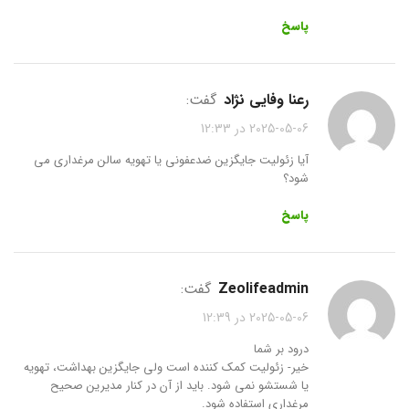
پاسخ
رعنا وفایی نژاد
گفت:
2025-05-06 در 12:33
آیا زئولیت جایگزین ضدعفونی یا تهویه سالن مرغداری می
شود؟
پاسخ
zeolifeadmin
گفت:
2025-05-06 در 12:39
درود بر شما
خیر- زئولیت کمک کننده است ولی جایگزین بهداشت، تهویه
یا شستشو نمی شود. باید از آن در کنار مدیرین صحیح
مرغداری استفاده شود.