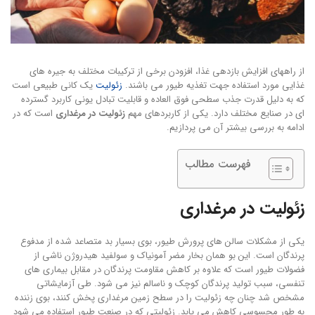
از راههای افزایش بازدهی غذا، افزودن برخی از ترکیبات مختلف به جیره های
غذایی مورد استفاده جهت تغذیه طیور می باشند.
زئولیت
یک کانی طبیعی است
که به دلیل قدرت جذب سطحی فوق العاده و قابلیت تبادل یونی کاربرد گسترده
ای در صنایع مختلف دارد. یکی از کاربردهای مهم
زئولیت در مرغداری
است که در
ادامه به بررسی بیشتر آن می پردازیم.
فهرست مطالب
زئولیت در مرغداری
یکی از مشکلات سالن های پرورش طیور، بوی بسیار بد متصاعد شده از مدفوع
پرندگان است. این بو همان بخار مضر آمونیاک و سولفید هیدروژن ناشی از
فضولات طیور است که علاوه بر کاهش مقاومت پرندگان در مقابل بیماری های
تنفسی، سبب تولید پرندگان کوچک و ناسالم نیز می شود. طی آزمایشاتی
مشخص شد چنان چه زئولیت را در سطح زمین مرغداری پخش کنند، بوی زننده
به طور محسوسی کاهش می یابد. زئولیتی که در صنعت طیور استفاده می شود