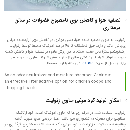
تصفیه هوا و کاهش بوی نامطبوع فضولات در سالن
مرغداری
زئولیت به عنوان تصفیه کننده هوا، نقش موثری در کاهش بوی آزاردهنده مزارع
پرورش ماکیان دارد. طبق تحقیقات تا 45 درصد آمونیاک محیط توسط زئولیت
(کلینوپتیلولیت) قابل جذب است. با این روش علاوه بر تصفیه هوا و کاهش شدت
بوی نامطبوع، شرایط بهداشتی سالن از نظر کاهش شیوع بیماری ها بهبود می
یابد. به نقل از سایت
ida-ore
در رابطه با این موضوع:
As an odor neutralizer and moisture absorber, Zeolite is
an effective litter additive option for chicken coops and
dropping boards.
امکان تولید کود مرغی حاوی زئولیت
زئولیت استفاده شده در مرغداری ها که حاوی آمونیاک است، کود ارگانیک
مطلوبی برای مصرف در کشاورزی می باشد. طبق بررسی های صورت گرفته
چنانچه نسبت ترکیب زئولیت با کود مرغی یک به سه باشد، بیشترین اثرگذاری در