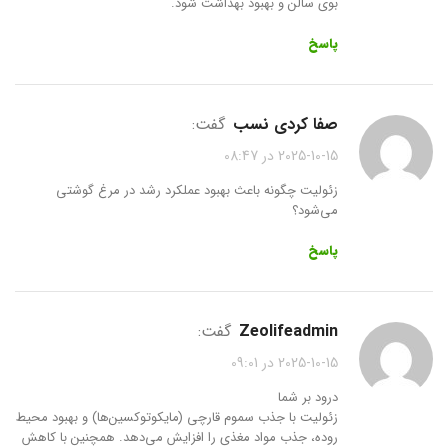
بوی سالن و بهبود بهداشت شود.
پاسخ
صفا کردی نسب
گفت:
2025-10-15 در 08:47
زئولیت چگونه باعث بهبود عملکرد رشد در مرغ گوشتی
می‌شود؟
پاسخ
zeolifeadmin
گفت:
2025-10-15 در 09:01
درود بر شما
زئولیت با جذب سموم قارچی (مایکوتوکسین‌ها) و بهبود محیط
روده، جذب مواد مغذی را افزایش می‌دهد. همچنین با کاهش