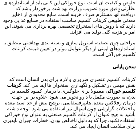
خلوص و کیفیت آن است. نوع خوراکی این کانی باید از استانداردهای
نظارتی دقیق مورد تصویب وزارت بهداشت برخوردار باشد که
دریافت آنها مستلزم صرف هزینه است. منابع محدودی از ذخایر
معدنی طبیعی کربنات کلسیم مناسب استفاده در صنایع غذایی وجود
دارند که با روش های استخراج تخصصی بهره برداری می شوند. این
امر بر هزینه کلی تولید می افزاید.
مراحلی چون تصفیه، استریل سازی و بسته بندی بهداشتی منطبق با
استانداردهای ایمنی از دیگر عوامل موثر در تعیین قیمت کربنات
کلسیم خوراکی است.
سخن پایانی
کربنات کلسیم عنصری ضروری و لازم برای بدن انسان است که
نقش مهمی در تشکیل و نگهداری استخوان ها ایفا می کند.
کربنات
کلسیم خوراکی
معمولا برای جلوگیری یا درمان کمبود کلسیم در
بدن، به صورت مکمل یا دارو تجویز می شود. علاوه بر این جهت
درمان رفلاکس معده، هایپرفسفاتمی، ترشح بیش از حد اسید معده
و اختلالات گوارشی چون اسهال نیز استفاده می شود. توجه داشته
باشید به هیچ عنوان از کربنات کلسیم صنعتی به عنوان نوع خوراکی
استفاده نکنید. چرا که به دلیل ناخالص بودن، خطرات جبران ناپذیری
برای سلامت انسان ایجاد می کند.