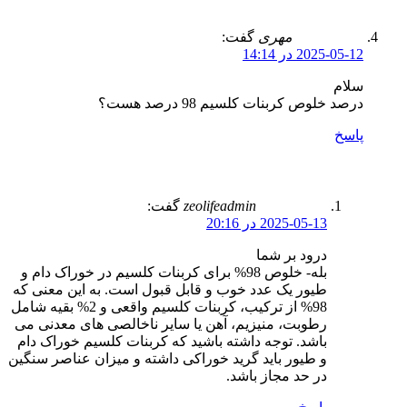
مهری
گفت:
2025-05-12 در 14:14
سلام
درصد خلوص کربنات کلسیم 98 درصد هست؟
پاسخ
zeolifeadmin
گفت:
2025-05-13 در 20:16
درود بر شما
بله- خلوص 98% برای کربنات کلسیم در خوراک دام و
طیور یک عدد خوب و قابل قبول است. به این معنی که
98% از ترکیب، کربنات کلسیم واقعی و 2% بقیه شامل
رطوبت، منیزیم، آهن یا سایر ناخالصی های معدنی می
باشد. توجه داشته باشید که کربنات کلسیم خوراک دام
و طیور باید گرید خوراکی داشته و میزان عناصر سنگین
در حد مجاز باشد.