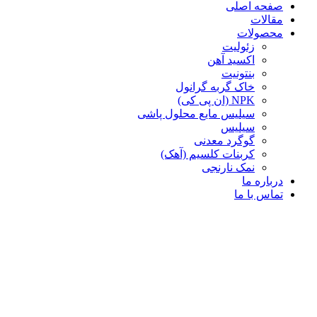
صفحه اصلی
مقالات
محصولات
زئولیت
اکسید آهن
بنتونیت
خاک گربه گرانول
NPK (ان پی کی)
سیلیس مایع محلول پاشی
سیلیس
گوگرد معدنی
کربنات کلسیم (آهک)
نمک نارنجی
درباره ما
تماس با ما