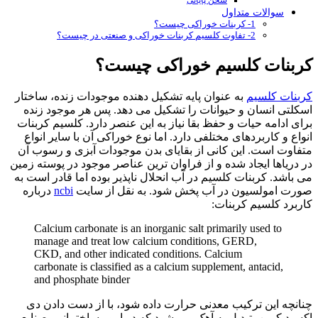
سخن پایانی
سوالات متداول
1- کربنات خوراکی چیست؟
2- تفاوت کلسیم کربنات خوراکی و صنعتی در چیست؟
کربنات کلسیم خوراکی چیست؟
کربنات کلسیم
به عنوان پایه تشکیل دهنده موجودات زنده، ساختار
اسکلتی انسان و حیوانات را تشکیل می دهد. پس هر موجود زنده
برای ادامه حیات و حفظ بقا نیاز به این عنصر دارد. کلسیم کربنات
انواع و کاربردهای مختلفی دارد. اما نوع خوراکی آن با سایر انواع
متفاوت است. این کانی از بقایای بدن موجودات آبزی و رسوب آن
در دریاها ایجاد شده و از فراوان ترین عناصر موجود در پوسته زمین
می باشد. کربنات کلسیم در آب انحلال ناپذیر بوده اما قادر است به
صورت امولسیون در آب پخش شود. به نقل از سایت
ncbi
درباره
کاربرد کلسیم کربنات:
Calcium carbonate is an inorganic salt primarily used to
manage and treat low calcium conditions, GERD,
CKD, and other indicated conditions. Calcium
carbonate is classified as a calcium supplement, antacid,
and phosphate binder
چنانچه این ترکیب معدنی حرارت داده شود، با از دست دادن دی
اکسید کربن، تبدیل به آهک می شود که در امور ساختمانی، صنایع