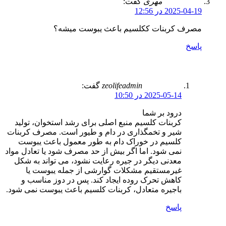
مهری
گفت:
2025-04-19 در 12:56
مصرف کربنات ککلسیم باعث یبوست میشه؟
پاسخ
zeolifeadmin
گفت:
2025-05-14 در 10:50
درود بر شما
کربنات کلسیم منبع اصلی برای رشد استخوان، تولید
شیر و تخمگذاری در دام و طیور است. مصرف کربنات
کلسیم در خوراک دام به طور معمول باعث یبوست
نمی شود. اما اگر بیش از حد مصرف شود یا تعادل مواد
معدنی دیگر در جیره رعایت نشود، می تواند به شکل
غیرمستقیم مشکلات گوارشی از جمله یبوست یا
کاهش تحرک روده ایجاد کند. پس در دوز مناسب و
باجیره متعادل، کربنات کلسیم باعث یبوست نمی شود.
پاسخ