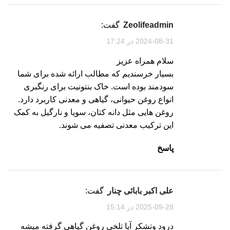
zeolifeadmin
گفت:
2024-08-31 در 17:24
سلام همراه عزیز
بسیار خرسندیم که مطالب ارائه شده برای شما
سودمند بوده است. خاک بنتونیت برای رنگبری
انواع روغن حیوانی، گیاهی و معدنی کاربرد دارد.
روغن هایی مثل دانه کتان، سویا و نارگیل به کمک
این ترکیب معدنی تصفیه می شوند.
پاسخ
علی اکبر بابائی چنار
گفت:
2025-09-28 در 15:14
درود وتشکر آیا تلخی روغن گیاهی گرفته میشه