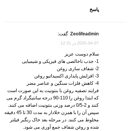
پاسخ
zeolifeadmin
گفت:
2025-04-07 در 12:31
سلام دوست عزیز
1- جذب ناخالصی های فیزیکی و شیمیایی
2- شفاف سازی روغن
3- افزایش پایداری اکسیداتیو روغن
4- کاهش فلزات سنگین و عناصر مضر
فرایند تصفیه روغن با بنتونیت به این صورت است
که ابتدا روغن را 110-90 درجه سانتیگراد گرم می
کنند و 2-0/5 درصد وزنی بنتونیت اضافه می کنند.
سپس آن را با همزن خلادار به مدت 30 تا 45 دقیقه
مخلوط می کنند. در مرحله بعد خاک رنگبر فیلتر
شده و روغن شفاف جمع آوری می شود.