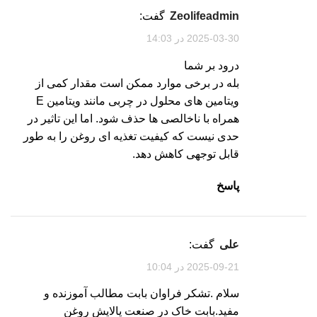
zeolifeadmin
گفت:
2025-03-30 در 14:03
درود بر شما
بله در برخی موارد ممکن است مقدار کمی از
ویتامین های محلول در چربی مانند ویتامین E
همراه با ناخالصی ها حذف شود. اما این تاثیر در
حدی نیست که کیفیت تغذیه ای روغن را به طور
قابل توجهی کاهش دهد.
پاسخ
علی
گفت:
2025-09-21 در 10:04
سلام .تشکر فراوان بابت مطالب آموزنده و
مفید.بابت خاک در صنعت پالایش روغن