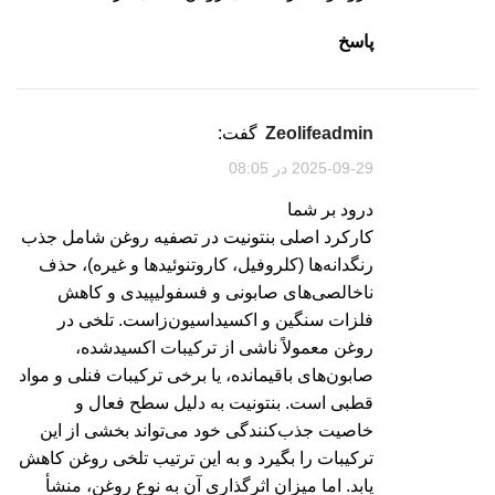
پاسخ
zeolifeadmin
گفت:
2025-09-29 در 08:05
درود بر شما
کارکرد اصلی بنتونیت در تصفیه روغن شامل جذب
رنگدانه‌ها (کلروفیل، کاروتنوئیدها و غیره)، حذف
ناخالصی‌های صابونی و فسفولیپیدی و کاهش
فلزات سنگین و اکسیداسیون‌زاست. تلخی در
روغن معمولاً ناشی از ترکیبات اکسیدشده،
صابون‌های باقیمانده، یا برخی ترکیبات فنلی و مواد
قطبی است. بنتونیت به دلیل سطح فعال و
خاصیت جذب‌کنندگی خود می‌تواند بخشی از این
ترکیبات را بگیرد و به این ترتیب تلخی روغن کاهش
یابد. اما میزان اثرگذاری آن به نوع روغن، منشأ