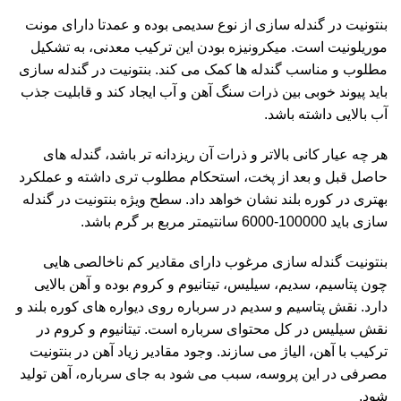
بنتونیت در گندله سازی از نوع سدیمی بوده و عمدتا دارای مونت
موریلونیت است. میکرونیزه بودن این ترکیب معدنی، به تشکیل
مطلوب و مناسب گندله ها کمک می کند. بنتونیت در گندله سازی
باید پیوند خوبی بین ذرات سنگ آهن و آب ایجاد کند و قابلیت جذب
آب بالایی داشته باشد.
هر چه عیار کانی بالاتر و ذرات آن ریزدانه تر باشد، گندله های
حاصل قبل و بعد از پخت، استحکام مطلوب تری داشته و عملکرد
بهتری در کوره بلند نشان خواهد داد. سطح ویژه بنتونیت در گندله
سازی باید 100000-6000 سانتیمتر مربع بر گرم باشد.
بنتونیت گندله سازی مرغوب دارای مقادیر کم ناخالصی هایی
چون پتاسیم، سدیم، سیلیس، تیتانیوم و کروم بوده و آهن بالایی
دارد. نقش پتاسیم و سدیم در سرباره روی دیواره های کوره بلند و
نقش سیلیس در کل محتوای سرباره است. تیتانیوم و کروم در
ترکیب با آهن، الیاژ می سازند. وجود مقادیر زیاد آهن در بنتونیت
مصرفی در این پروسه، سبب می شود به جای سرباره، آهن تولید
شود.