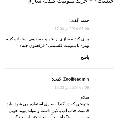
چیست؟ + خرید بنتونیت گندله سازی
”
حمید
گفت:
2024-06-09 در 17:06
برای گندله سازی از بنتونیت سدیمی استفاده کنیم
بهتره یا بنتونیت کلسیمی؟ فرقشون چیه؟
پاسخ
zeolifeadmin
گفت:
2024-06-09 در 18:33
سلام
بنتونیتی که در گندله سازی استفاده می شود، باید
قابلیت جذب آب بالایی داشته و بتواند پیوند خوبی
بین ذرات سنگ آهن و آب ایجاد کند. این ویژگی