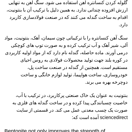
گلوله کردن کنسانتره آهن استفاده می شود. سنگ آهن به تنهایی
ارزش افزوده چندانی ندارد. به همین دلیل با ترکیب آن با بنتونیت،
اقدام به ساخت گندله می کنند که در
صنعت فولادسازی
کاربرد
دارد.
سنگ آهن کنسانتره را با ترکیباتی چون سیمان، آهک، بنتونیت، مواد
آلی،
شیر آهک
و آب ترکیب کرده و به صورت توپ های کوچکی
درمی آورند. ماده حاصله، گندله نام دارد که از مواد اولیه کاربردی
در کوره بلند جهت تولید محصولات فولادی به روس احیای
مستقیم است. همچنین از گندله در صنعت ساخت پل،
خودروسازی، ساخت هواپیما، تولید لوازم خانگی و ساخت
دوچرخه بهره می برند.
بنتونیت به عنوان یک خاک صنعتی پرکاربرد، در ترکیب با آب،
خاصیت چسبانندگی پیدا کرده و در ساخت گندله های فلزی به
صورت یک چسب معدنی عمل می کند. در قسمتی ا
ز
سایت
sciencedirect
آمده است که:
Bentonite not only improves the strength of