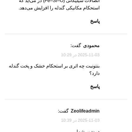
اتصالات سیلیکاتی (Fe–Si–O) در می‌آید که
استحکام مکانیکی گندله را افزایش می‌دهد.
پاسخ
محمودی
گفت:
2025-11-03 در 10:29
بنتونیت چه اثری بر استحکام خشک و پخت گندله
دارد؟
پاسخ
zeolifeadmin
گفت:
2025-11-03 در 10:39
درود بر شما