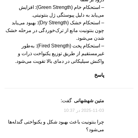
– استحکام خام (Green Strength): افزایش
می‌یابد به دلیل پیوستگی ژل بنتونیتی.
– استحکام خشک (Dry Strength): بهبود می‌یابد
چون بنتونیت مانع از ترک‌خوردگی در مرحله خشک
شدن می‌شود.
– استحکام پخت (Fired Strength): به‌طور
غیرمستقیم از طریق توزیع یکنواخت ذرات و
واکنش سیلیکاتی در دمای بالا تقویت می‌شود.
پاسخ
متین شهشهانی
گفت:
2025-11-03 در 10:37
چرا بنتونیت باعث بهبود شکل و یکنواختی گندله‌ها
می‌شود؟