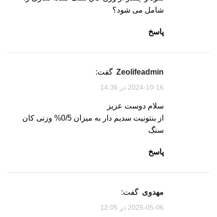
شامل می شود؟
پاسخ
zeolifeadmin
گفت:
2024-10-16 در 14:36
سلام دوست عزیز
از بنتونیت سدیم دار به میزان 0/5% وزنی کان
سنگ
پاسخ
مهدوی
گفت:
2025-05-06 در 12:05