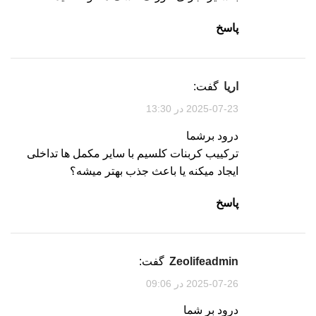
پاسخ
اریا
گفت:
2025-07-23 در 13:30
درود برشما
ترکییب کربنات کلسیم با سایر مکمل ها تداخلی
ایجاد میکنه یا باعث جذب بهتر میشه؟
پاسخ
zeolifeadmin
گفت:
2025-07-26 در 09:06
درود بر شما