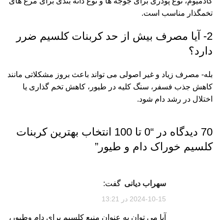
کادمیوم، نوع پودری برای جوجه ها و نوع دانه بندی برای مرغ های
تخمگذار مناسب است.
2- آیا مصرف بیش از حد کربنات کلسیم ضرر
دارد؟
بله- مصرف زیاد و غیر اصولی می تواند باعث بروز مشکلاتی مانند
کاهش جذب فسفر، سنگ کلیه در طیور، کاهش تخم گذاری یا
اختلال در رشد دام شود.
70 دیدگاه در “
0 تا 100 انتخاب بهترین کربنات
کلسیم خوراک دام و طیور
”
سهراب دیانی
گفت:
2024-10-15 در 13:21
آیا می توان به عنوان منبع کلسیم برای دام وطیور،