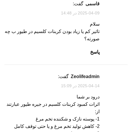
قاسمی
گفت:
2025-04-09 در 14:48
سلام
تاثیر کم یا زیاد بودن کربنات کلسیم در طیور ب چه
صورته؟
پاسخ
zeolifeadmin
گفت:
2025-04-14 در 15:09
درود بر شما
اثرات کمبود کربنات کلسیم در جیره طیور عبارتند
از:
1- پوسته نازک و شکننده تخم مرغ
2- کاهش تولید تخم مرغ و یا حتی توقف کامل