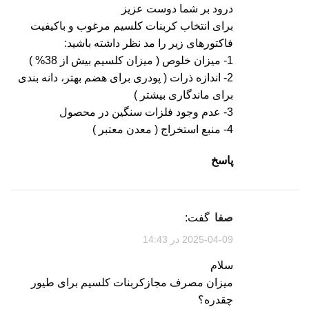
درود بر شما دوست عزیز
برای انتخاب کربنات کلسیم مرغوب و باکیفیت
فاکتورهای زیر را مد نظر داشته باشید:
1- میزان خلوص ( میزان کلسیم بیش از 38% )
2- اندازه ذرات ( پودری برای هضم بهتر، دانه بندی
برای ماندگاری بیشتر )
3- عدم وجود فلزات سنگین در محصول
4- منبع استخراج ( معدن معتبر )
پاسخ
صفا
گفت:
2025-04-09 در 14:43
سلام
میزان مصرف مجازکربنات کلسیم برای طیور
چقدره؟