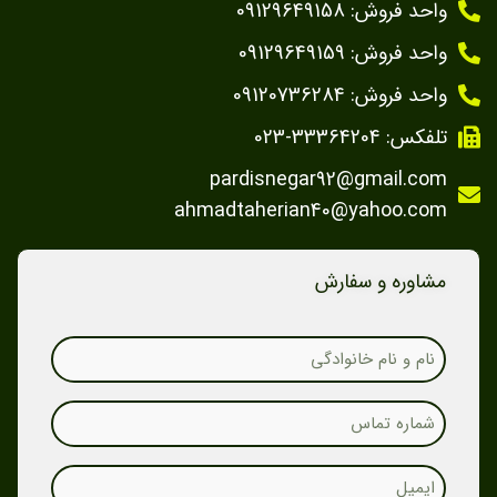
واحد فروش: 09129649158
واحد فروش: 09129649159
واحد فروش: 09120736284
تلفکس: 33364204-023
pardisnegar92@gmail.com
ahmadtaherian40@yahoo.com
مشاوره و سفارش
Name
Phone
Email