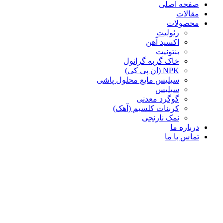
صفحه اصلی
مقالات
محصولات
زئولیت
اکسید آهن
بنتونیت
خاک گربه گرانول
NPK (ان پی کی)
سیلیس مایع محلول پاشی
سیلیس
گوگرد معدنی
کربنات کلسیم (آهک)
نمک نارنجی
درباره ما
تماس با ما