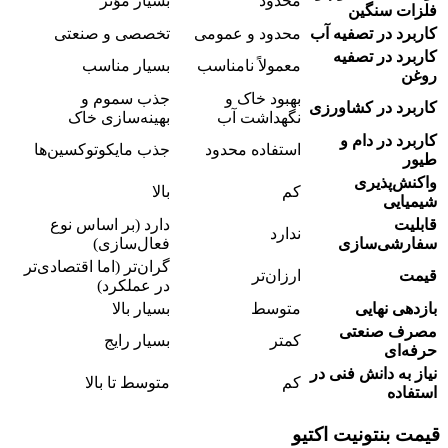
محدود
بسیار مؤثر
فلزات سنگین
کاربرد در تصفیه آب
محدود و عمومی
تخصصی و صنعتی
کاربرد در تصفیه
معمولاً نامناسب
بسیار مناسب
روغن
بهبود خاک و
جذب سموم و
کاربرد در کشاورزی
نگهداشت آب
بهینه‌سازی خاک
کاربرد در دام و
استفاده محدود
جذب مایکوتوکسین‌ها
طیور
واکنش‌پذیری
کم
بالا
شیمیایی
قابلیت
دارد (بر اساس نوع
ندارد
سفارشی‌سازی
فعال‌سازی)
گران‌تر (اما اقتصادی‌تر
قیمت
ارزان‌تر
در عملکرد)
بازدهی نهایی
متوسط
بسیار بالا
مصرف صنعتی
کمتر
بسیار رایج
حرفه‌ای
نیاز به دانش فنی در
کم
متوسط تا بالا
استفاده
قیمت بنتونیت اکتیو