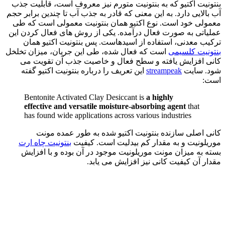
بنتونیت اکتیو که به بنتونیت متورم نیز معروف است، قابلیت جذب
آب بالایی دارد. به این معنی که قادر به جذب آب تا چندین برابر حجم
معمولی خود است. نوع اکتیو همان بنتونیت معمولی است که طی
عملیاتی به صورت فعال درآمده. یکی از روش های فعال کردن این
ترکیب معدنی، استفاده از اسیدهاست. پس بنتونیت اکتیو همان
بنتونیت کلسیمی
است که فعال شده، طی این جریان، میزان تخلخل
کانی افزایش یافته و سطح فعال و خاصیت جذب آن تقویت می
شود. سایت
streampeak
این تعریف را درباره بنتونیت اکتیو گفته
است:
Bentonite Activated Clay Desiccant is
a highly
effective and versatile moisture-absorbing agent
that
has found wide applications across various industries
کانی اصلی سازنده بنتونیت اکتیو شده به طور عمده مونت
موریلونیت و به مقدار کم بیدلیت است. کیفیت
بنتونیت چاه ارت
بسته به میزان مونت موریلونیت موجود در آن بوده و با افزایش
مقدار آن کیفیت کانی نیز افزایش می یابد.