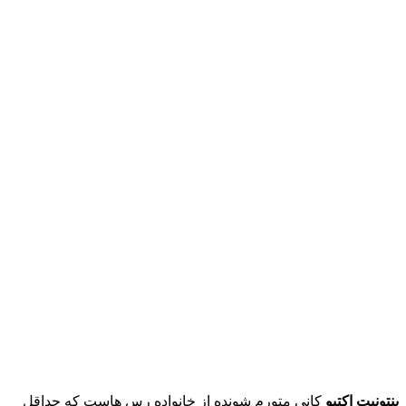
بنتونیت اکتیو
کانی متورم شونده از خانواده رس هاست که حداقل