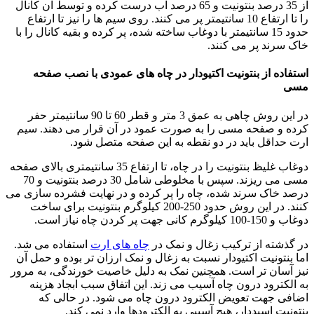
از 35 درصد بنتونیت و 65 درصد آب درست کرده و توسط آن کانال
را تا ارتفاع 10 سانتیمتر پر می کنند. روی سیم ها را نیز تا ارتفاع
حدود 15 سانتیمتر با دوغاب ساخته شده، پر کرده و بقیه کانال را با
خاک سرند پر می کنند.
استفاده از بنتونیت اکتیودار در چاه های عمودی با نصب صفحه
مسی
در این روش چاهی به عمق 3 متر و قطر 60 تا 90 سانتیمتر حفر
کرده و صفحه مسی را به صورت عمود در آن قرار می دهند. سیم
ارت حداقل باید در دو نقطه به این صفحه متصل شود.
دوغاب غلیظ بنتونیت را در چاه، تا ارتفاع 35 سانتیمتری بالای صفحه
مسی می ریزند. سپس با مخلوطی شامل 30 درصد بنتونیت و 70
درصد خاک سرند شده، چاه را پر کرده و در نهایت فشرده سازی می
کنند. در این روش حدود 250-200 کیلوگرم بنتونیت برای ساخت
دوغاب و 150-100 کیلوگرم کانی جهت پر کردن چاه نیاز است.
در گذشته از ترکیب زغال و نمک در
چاه های ارت
استفاده می شد.
اما بنتونیت اکتیودار نسبت به زغال و نمک ارزان تر بوده و حمل آن
نیز آسان تر است. همچنین نمک به دلیل خاصیت خورندگی، به مرور
به الکترود درون چاه آسیب می زند. این اتفاق سبب ابجاد هزینه
اضافی جهت تعویض الکترود درون چاه می شود. در حالی که
بنتونیت اسیددار، هیچ آسیبی به الکترودها وارد نمی کند.