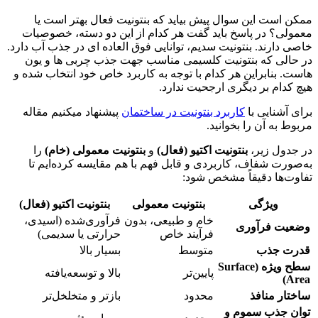
ممکن است این سوال پیش بیاید که بنتونیت فعال بهتر است یا
معمولی؟ در پاسخ باید گفت هر کدام از این دو دسته، خصوصیات
خاصی دارند. بنتونیت سدیم، توانایی فوق العاده ای در جذب آب دارد.
در حالی که بنتونیت کلسیمی مناسب جهت جذب چربی ها و یون
هاست. بنابراین هر کدام با توجه به کاربرد خاص خود انتخاب شده و
هیچ کدام بر دیگری ارجحیت ندارد.
برای آشنایی با
کاربرد بنتونیت در ساختمان
پیشنهاد میکنیم مقاله
مربوط به آن را بخوانید.
در جدول زیر،
بنتونیت اکتیو (فعال)
و
بنتونیت معمولی (خام)
را
به‌صورت شفاف، کاربردی و قابل فهم با هم مقایسه کرده‌ایم تا
تفاوت‌ها دقیقاً مشخص شود:
ویژگی
بنتونیت معمولی
بنتونیت اکتیو (فعال)
خام و طبیعی، بدون
فرآوری‌شده (اسیدی،
وضعیت فرآوری
فرآیند خاص
حرارتی یا سدیمی)
قدرت جذب
متوسط
بسیار بالا
سطح ویژه (Surface
پایین‌تر
بالا و توسعه‌یافته
Area)
ساختار منافذ
محدود
بازتر و متخلخل‌تر
توان جذب سموم و